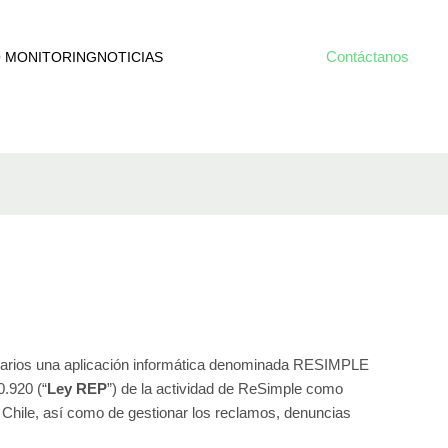
Contáctanos
O MONITORING
NOTICIAS
suarios una aplicación informática denominada RESIMPLE
0.920 (“
Ley REP
”) de la actividad de ReSimple como
e Chile, así como de gestionar los reclamos, denuncias