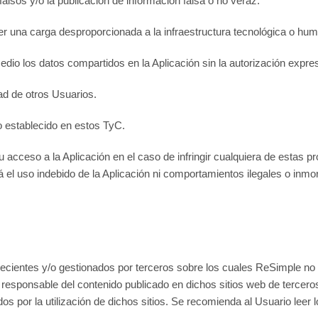
alsos y/o la publicación de información falsa o no veraz.
r una carga desproporcionada a la infraestructura tecnológica o hu
edio los datos compartidos en la Aplicación sin la autorización expr
dad de otros Usuarios.
lo establecido en estos TyC.
cceso a la Aplicación en el caso de infringir cualquiera de estas pro
l uso indebido de la Aplicación ni comportamientos ilegales o inmor
necientes y/o gestionados por terceros sobre los cuales ReSimple no 
esponsable del contenido publicado en dichos sitios web de terceros
dos por la utilización de dichos sitios. Se recomienda al Usuario leer 